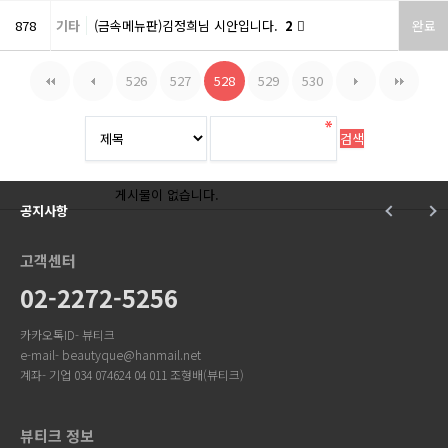
878
기타
(금속메뉴판)김정희님 시안입니다.
2
완료
526
527
528
529
530
게시물이 없습니다.
공지사항
고객센터
02-2272-5256
카카오톡ID- 뷰티크
e-mail- beautyque@hanmail.net
계좌- 기업 034 074624 04 011 조형배(뷰티크)
뷰티크 정보