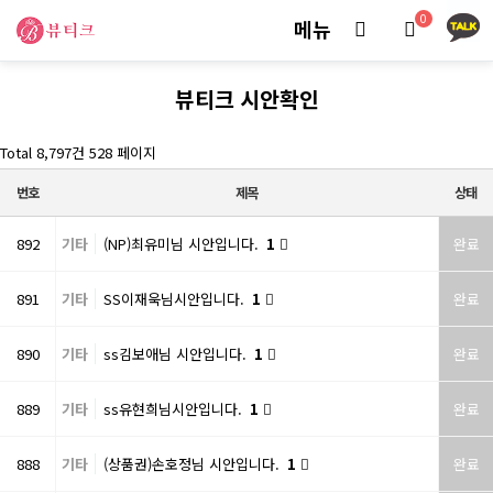
0
메뉴
뷰티크 시안확인
Total 8,797건
528 페이지
번호
제목
상태
892
기타
(NP)최유미님 시안입니다.
1
완료
891
기타
SS이재욱님시안입니다.
1
완료
890
기타
ss김보애님 시안입니다.
1
완료
889
기타
ss유현희님시안입니다.
1
완료
888
기타
(상품권)손호정님 시안입니다.
1
완료