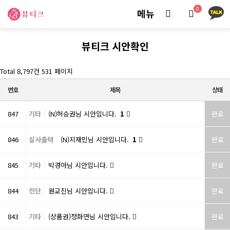
0
메뉴
뷰티크 시안확인
Total 8,797건
531 페이지
번호
제목
상태
847
기타
(N)허승권님 시안입니다.
1
완료
846
실사출력
(N)지재민님 시안입니다.
1
완료
845
기타
박경아님 시안입니다.
완료
844
전단
원교진님 시안입니다.
완료
843
기타
(상품권)정화연님 시안입니다.
완료