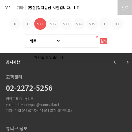
833
기타
(명찰)정지윤님 시안입니다.
1
완료
531
532
533
534
535
게시물이 없습니다.
공지사항
고객센터
02-2272-5256
카카오톡ID- 뷰티크
e-mail- beautyque@hanmail.net
계좌- 기업 034 074624 04 011 조형배(뷰티크)
뷰티크 정보