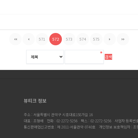
571
572
573
574
575
뷰티크 정보
주소 : 서울특별시 관악구 시흥대로158가길 16
대표 : 조형배
전화 : 02-2272-5256
팩스 : 02-2272-5256
사업자 등록번호 : 
통신판매업신고번호 : 제 2011-서울관악-0740호
개인정보 보호책임자 : 조