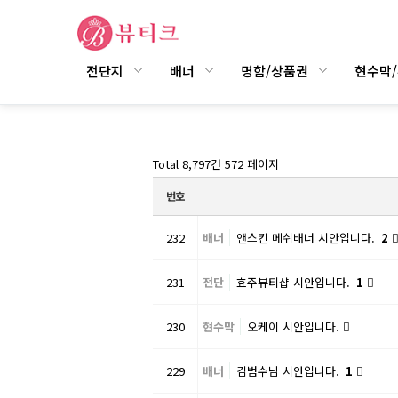
전단지
배너
명함/상품권
현수막
Total 8,797건
572 페이지
번호
232
배너
앤스킨 메쉬배너 시안입니다.
2
231
전단
효주뷰티샵 시안입니다.
1
230
현수막
오케이 시안입니다.
229
배너
김범수님 시안입니다.
1