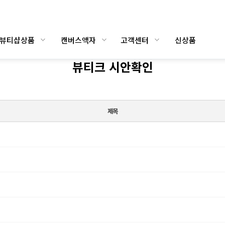
/뷰티샵상품
캔버스액자
고객센터
신상품
뷰티크 시안확인
제목