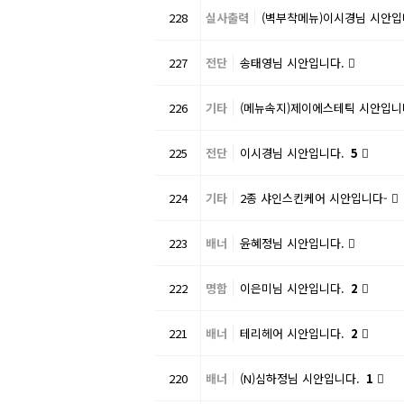
228
실사출력
(벽부착메뉴)이시경님 시안입
227
전단
송태영님 시안입니다.
226
기타
(메뉴속지)제이에스테틱 시안입니
225
전단
이시경님 시안입니다.
5
224
기타
2종 샤인스킨케어 시안입니다-
223
배너
윤혜정님 시안입니다.
222
명함
이은미님 시안입니다.
2
221
배너
테리헤어 시안입니다.
2
220
배너
(N)심하정님 시안입니다.
1