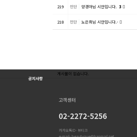
219
전단
양경아님 시안입니다.
3
218
전단
노은희님 시안입니다.-
음
이전
다음
맨끝
Prev
Next
게시물이 없습니다.
공지사항
고객센터
02-2272-5256
카카오톡ID- 뷰티크
e-mail- beautyque@hanmail.net