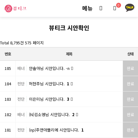
0
메뉴
뷰티크 시안확인
Total 8,795건
575 페이지
번호
제목
상태
185
배너
안솔아님 시안입니다. -n
완료
184
전단
허현주님 시안입니다.
1
완료
183
전단
이은미님 시안입니다.
3
완료
182
배너
(N)김소영님 시안입니다.
2
완료
181
전단
(np)주연아뜰리에 시안입니다.
1
완료