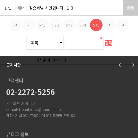
171
배너
김승희님 시안입니다.
1
완료
571
572
573
574
575
게시물이 없습니다.
공지사항
고객센터
02-2272-5256
카카오톡ID- 뷰티크
e-mail- beautyque@hanmail.net
계좌- 기업 034 074624 04 011 조형배(뷰티크)
뷰티크 정보