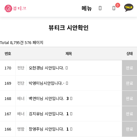
0
메뉴
뷰티크 시안확인
Total 8,795건
576 페이지
번호
제목
상태
170
전단
오현경님 시안입니다.
완료
169
전단
박영미님시안입니다.-
완료
168
배너
백연미님 시안입니다.
3
완료
167
배너
김지유님 시안입니다.
1
완료
166
명함
장영주님 시안입니다.
1
완료