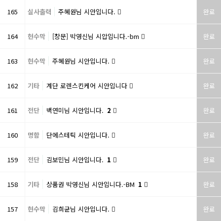
165
실사출력
주혜원님 시안입니다.
완료
164
현수막
[창문] 박영신님 시압입니다.-bm
완료
163
현수막
주혜원님 시안입니다.
완료
162
기타
계단 로렌스킨케어 시안입니다
완료
161
전단
백연미님 시안입니다.
2
완료
160
명함
단에스테틱 시안입니다.
완료
159
전단
김보민님 시안입니다.
1
완료
158
기타
상품권 박영신님 시안입니다.-BM
1
완료
157
현수막
김희균님 시안입니다.
완료