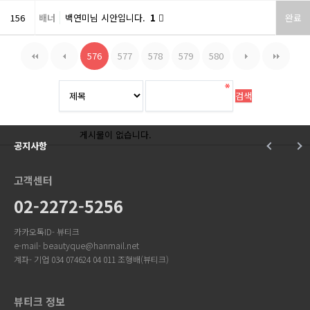
156
배너
백연미님 시안입니다.
1
완료
576
577
578
579
580
게시물이 없습니다.
공지사항
고객센터
02-2272-5256
카카오톡ID- 뷰티크
e-mail- beautyque@hanmail.net
계좌- 기업 034 074624 04 011 조형배(뷰티크)
뷰티크 정보